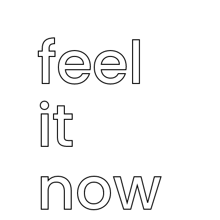
feel
it
now