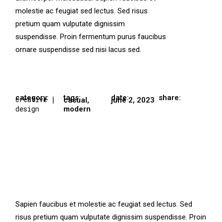
molestie ac feugiat sed lectus. Sed risus
pretium quam vulputate dignissim
suspendisse. Proin fermentum purus faucibus
ornare suspendisse sed nisi lacus sed.
category:
tags:
date:
share:
creative
|
casual
,
june 2, 2023
design
modern
Sapien faucibus et molestie ac feugiat sed lectus. Sed
risus pretium quam vulputate dignissim suspendisse. Proin