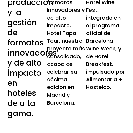
producción
formatos
Hotel Wine
innovadores y
Fest,
y la
de alto
integrado en
gestión
impacto.
el programa
de
Hotel Tapa
oficial de
Tour, nuestro
Barcelona
formatos
proyecto más
Wine Week, y
innovadores
consolidado,
de Hotel
y de alto
acaba de
Breakfest,
impacto
celebrar su
impulsado por
décima
Alimentaria +
en
edición en
Hostelco.
hoteles
Madrid y
de alta
Barcelona.
gama.
Hotel Tapa Tour