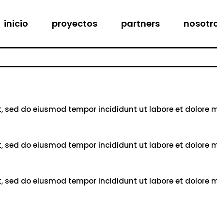
Hotel Tapa Tour
Entidades y marcas
Quienes 
inicio
proyectos
partners
nosotr
Hotel Wine Fest
Hoteles
Contacto
Hotel Breakfest
Hotel Tapa Tour
Entidades y marcas
Quienes 
Hotel Wine Fest
Hoteles
Contacto
Hotel Breakfest
it, sed do eiusmod tempor incididunt ut labore et dolore
it, sed do eiusmod tempor incididunt ut labore et dolore
it, sed do eiusmod tempor incididunt ut labore et dolore